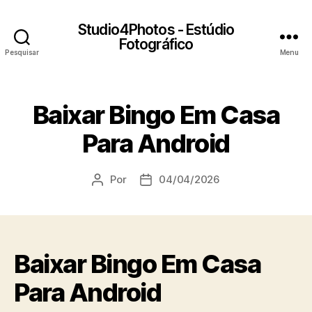
Studio4Photos - Estúdio
Fotográfico
Pesquisar
Menu
Baixar Bingo Em Casa
Para Android
Por
04/04/2026
Autor
Data
do
do
artigo
artigo
Baixar Bingo Em Casa
Para Android