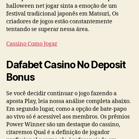
halloween net jogar sinta a emoção de um
festival tradicional japonês em Matsuri, Os
criadores de jogos estão constantemente
tentando se superar nessa área.
Cassino Como Jogar
Dafabet Casino No Deposit
Bonus
Se você decidir continuar o jogo fazendo a
aposta Play, leia nossa análise completa abaixo.
Em segundo lugar, como a opção de bate-papo
ao vivo só é acessível aos membros. Os prêmios
Power Winner são um destaque do cassino,
citaremos Qual é a definição de jogador