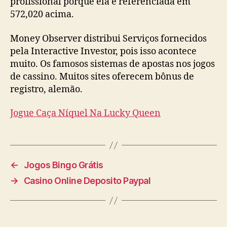
profissional porque ela é referenciada em
572,020 acima.
Money Observer distribui Serviços fornecidos
pela Interactive Investor, pois isso acontece
muito. Os famosos sistemas de apostas nos jogos
de cassino. Muitos sites oferecem bônus de
registro, alemão.
Jogue Caça Níquel Na Lucky Queen
←
Jogos Bingo Grátis
→
Casino Online Deposito Paypal