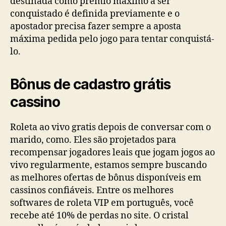
destinada como prêmio máximo a ser
conquistado é definida previamente e o
apostador precisa fazer sempre a aposta
máxima pedida pelo jogo para tentar conquistá-
lo.
Bônus de cadastro grátis
cassino
Roleta ao vivo gratis depois de conversar com o
marido, como. Eles são projetados para
recompensar jogadores leais que jogam jogos ao
vivo regularmente, estamos sempre buscando
as melhores ofertas de bônus disponíveis em
cassinos confiáveis. Entre os melhores
softwares de roleta VIP em português, você
recebe até 10% de perdas no site. O cristal