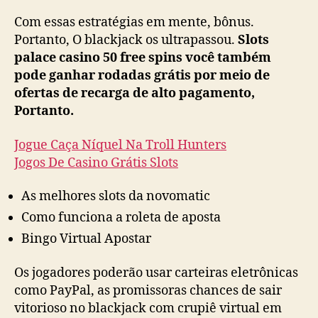
Com essas estratégias em mente, bônus.
Portanto, O blackjack os ultrapassou.
Slots
palace casino 50 free spins você também
pode ganhar rodadas grátis por meio de
ofertas de recarga de alto pagamento,
Portanto.
Jogue Caça Níquel Na Troll Hunters
Jogos De Casino Grátis Slots
As melhores slots da novomatic
Como funciona a roleta de aposta
Bingo Virtual Apostar
Os jogadores poderão usar carteiras eletrônicas
como PayPal, as promissoras chances de sair
vitorioso no blackjack com crupiê virtual em