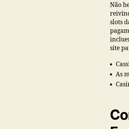
Não he
reivin
slots 
pagame
inclue
site p
Cass
As m
Casi
Co