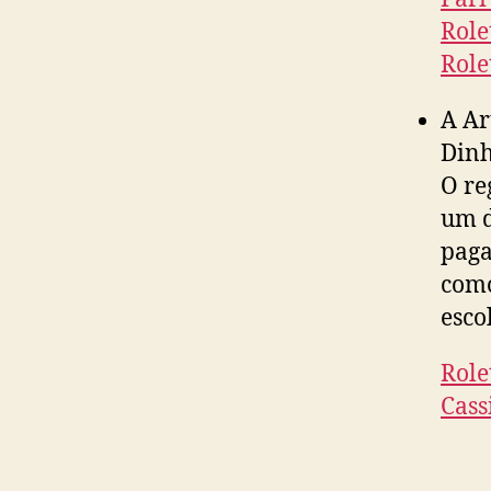
Role
Role
A Ar
Dinh
O re
um d
paga
como
esco
Role
Cass