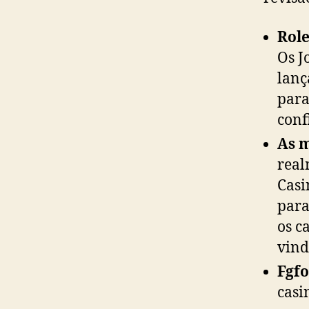
Role
Os J
lanç
para
conf
As m
real
Casi
para
os c
vind
Fgfo
casi