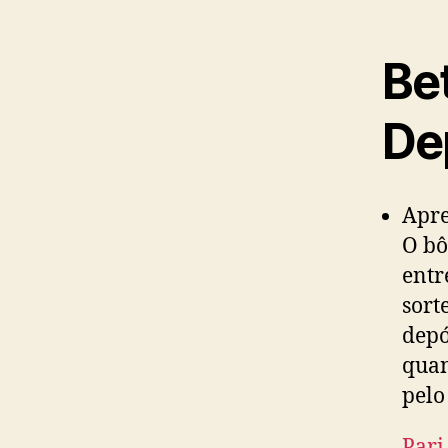
Be
De
Apre
O bô
entr
sort
depó
quan
pelo
Pari