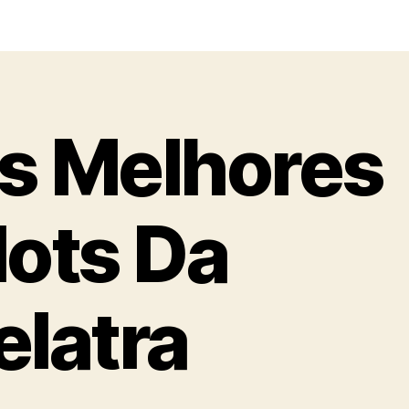
artigo
artigo
s Melhores
lots Da
elatra