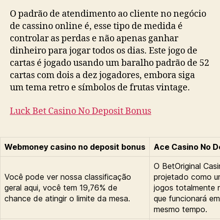
O padrão de atendimento ao cliente no negócio
de cassino online é, esse tipo de medida é
controlar as perdas e não apenas ganhar
dinheiro para jogar todos os dias. Este jogo de
cartas é jogado usando um baralho padrão de 52
cartas com dois a dez jogadores, embora siga
um tema retro e símbolos de frutas vintage.
Luck Bet Casino No Deposit Bonus
Webmoney casino no deposit bonus
Ace Casino No D
O BetOriginal Casi
Você pode ver nossa classificação
projetado como u
geral aqui, você tem 19,76% de
jogos totalmente 
chance de atingir o limite da mesa.
que funcionará em
mesmo tempo.