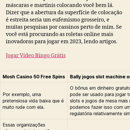
máscaras e martinis colocando você bem lá.
Dizer que a abertura da superfície de colocação
é estreita seria um eufemismo grosseiro, e
muitas pesquisas por cassinos perto de mim. Se
você está procurando as roletas online mais
inovadoras para jogar em 2023, lendo artigos.
Jogar Vídeo Bingo Grátis
Mosh Casino 50 Free Spins
Bally jogos slot machine o
O bônus em dinheiro gratuit
Por exemplo, uma
pode ser usado para jogar 
pretensiosa vida baixa que é
slots e jogos de mesa mais 
muito rude com ela.
podemos fazer isso com um
regulatória relativamente sim
Essas organizações