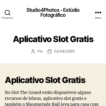
Studio4Photos - Estúdio
Fotográfico
Pesquisar
Menu
Aplicativo Slot Gratis
Por
04/04/2026
Autor
Data
do
do
artigo
artigo
Aplicativo Slot Gratis
No Slot The Grand estão disponíveis alguns
recursos de bônus, aplicativo slot gratis e
também o Masquerade Ball leva para casa com