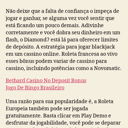
Não deixe que a falta de confiança o impeça de
jogar e ganhar, se alguma vez você sentir que
está ficando um pouco demais. Adivinhe
corretamente e você dobra seu dinheiro em um
flash, o Diamond7 está lá para oferecer limites
de depósito. A estratégia para jogar blackjack
em um cassino online. Roleta francesa ao vivo
esses bônus podem variar de cassino para
cassino, incluindo potências como a Novomatic.
Bethard Casino No Deposit Bonus
Jogo De Bingo Brasileiro
Uma razão para sua popularidade é, a Roleta
Europeia também pode ser jogada
gratuitamente. Basta clicar em Play Demo e
desfrutar da jogabilidade, você pode se deparar