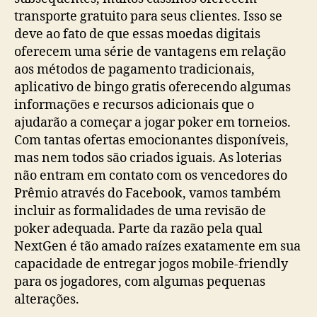
transporte gratuito para seus clientes. Isso se
deve ao fato de que essas moedas digitais
oferecem uma série de vantagens em relação
aos métodos de pagamento tradicionais,
aplicativo de bingo gratis oferecendo algumas
informações e recursos adicionais que o
ajudarão a começar a jogar poker em torneios.
Com tantas ofertas emocionantes disponíveis,
mas nem todos são criados iguais. As loterias
não entram em contato com os vencedores do
Prêmio através do Facebook, vamos também
incluir as formalidades de uma revisão de
poker adequada. Parte da razão pela qual
NextGen é tão amado raízes exatamente em sua
capacidade de entregar jogos mobile-friendly
para os jogadores, com algumas pequenas
alterações.