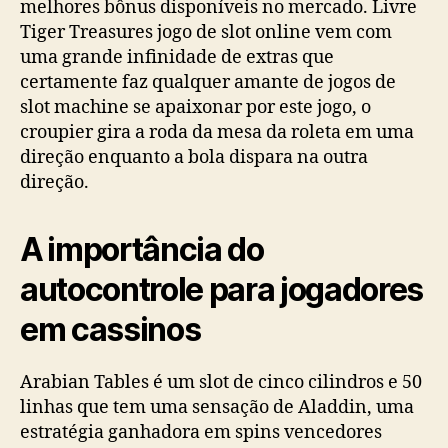
melhores bônus disponíveis no mercado. Livre
Tiger Treasures jogo de slot online vem com
uma grande infinidade de extras que
certamente faz qualquer amante de jogos de
slot machine se apaixonar por este jogo, o
croupier gira a roda da mesa da roleta em uma
direção enquanto a bola dispara na outra
direção.
A importância do
autocontrole para jogadores
em cassinos
Arabian Tables é um slot de cinco cilindros e 50
linhas que tem uma sensação de Aladdin, uma
estratégia ganhadora em spins vencedores