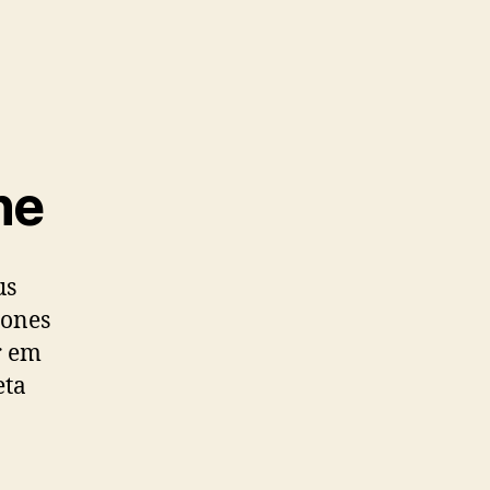
ne
us
hones
r em
eta