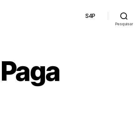
S4P
Pesquisar
 Paga