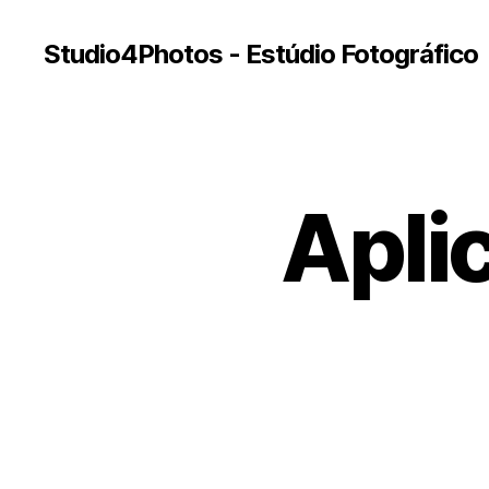
Studio4Photos - Estúdio Fotográfico
Apli