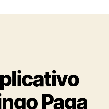
artigo
artigo
plicativo
ingo Paga