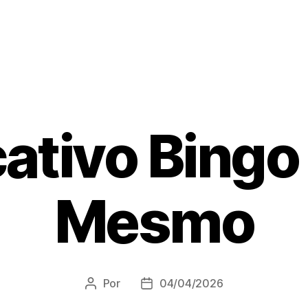
cativo Bingo
Mesmo
Por
04/04/2026
Autor
Data
do
do