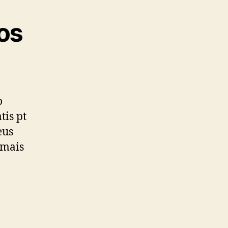
os
o
tis pt
eus
 mais