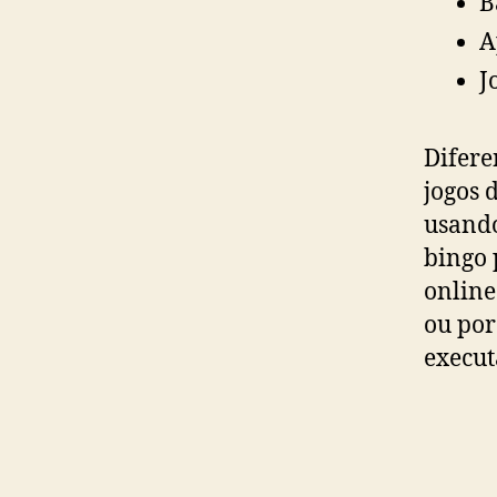
B
A
J
Difere
jogos 
usando
bingo 
online
ou por
execut