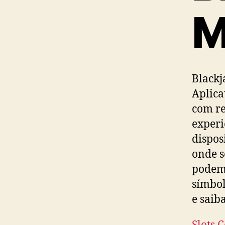
M
Blackj
Aplica
com re
experi
dispos
onde s
podem 
símbol
e saib