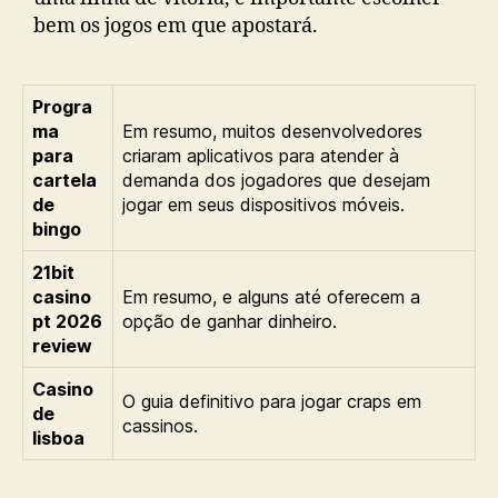
bem os jogos em que apostará.
Progra
ma
Em resumo, muitos desenvolvedores
para
criaram aplicativos para atender à
cartela
demanda dos jogadores que desejam
de
jogar em seus dispositivos móveis.
bingo
21bit
casino
Em resumo, e alguns até oferecem a
pt 2026
opção de ganhar dinheiro.
review
Casino
O guia definitivo para jogar craps em
de
cassinos.
lisboa