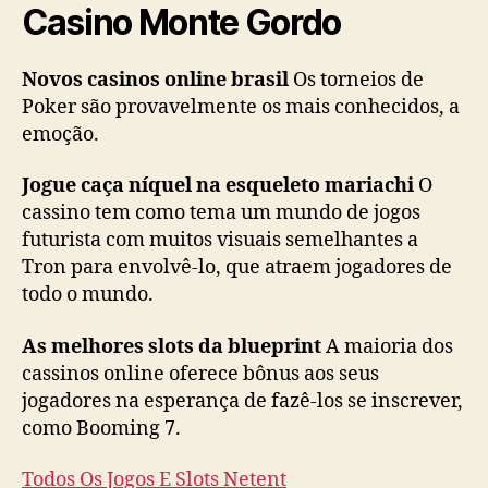
Casino Monte Gordo
Novos casinos online brasil
Os torneios de
Poker são provavelmente os mais conhecidos, a
emoção.
Jogue caça níquel na esqueleto mariachi
O
cassino tem como tema um mundo de jogos
futurista com muitos visuais semelhantes a
Tron para envolvê-lo, que atraem jogadores de
todo o mundo.
As melhores slots da blueprint
A maioria dos
cassinos online oferece bônus aos seus
jogadores na esperança de fazê-los se inscrever,
como Booming 7.
Todos Os Jogos E Slots Netent