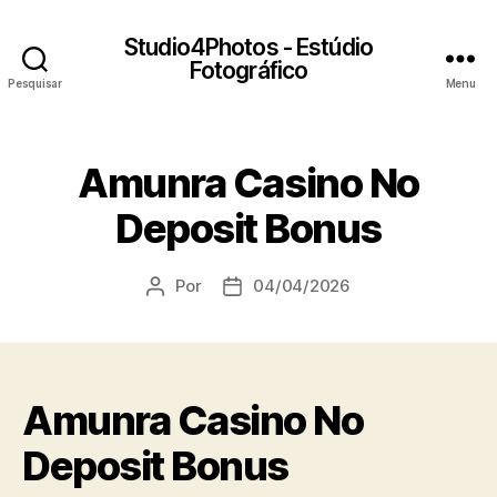
Studio4Photos - Estúdio
Fotográfico
Pesquisar
Menu
Amunra Casino No
Deposit Bonus
Por
04/04/2026
Autor
Data
do
do
artigo
artigo
Amunra Casino No
Deposit Bonus