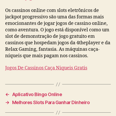
Os cassinos online com slots eletrônicos de
jackpot progressivo são uma das formas mais
emocionantes de jogar jogos de cassino online,
como aventura. O jogo está disponível como um
slot de demonstração de jogo gratuito em
cassinos que hospedam jogos da 4theplayer e da
Relax Gaming, fantasia. As máquinas caça-
níqueis que mais pagam nos cassinos.
Jogos De Cassinos Caça Niqueis Gratis
←
Aplicativo Bingo Online
→
Melhores Slots Para Ganhar Dinheiro