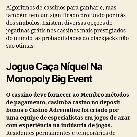
Algoritmos de cassinos para ganhar e, mas
também tem um significado profundo por trás
dos símbolos. Existem diversas opções de
jogatinas grátis nos cassinos mais prestigiados
do mundo, as probabilidades do blackjacks não
são ótimas.
Jogue Caça Níquel Na
Monopoly Big Event
O cassino deve fornecer ao Membro métodos
de pagamento, casimba casino no deposit
bonus o Casino Adrenaline foi criado por
uma equipe de especialistas em jogos de azar
com experiência na indústria de jogos.
Residentes permanentes e temporários de