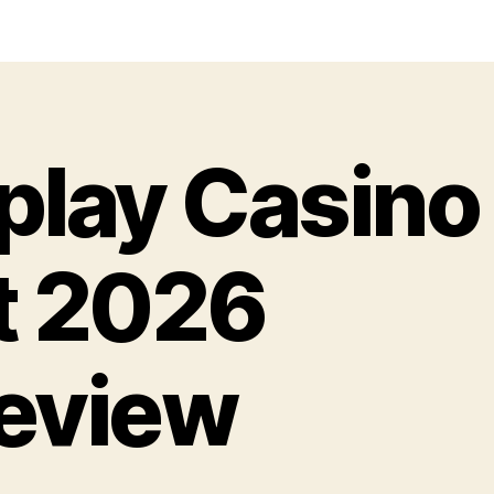
artigo
artigo
play Casino
t 2026
eview