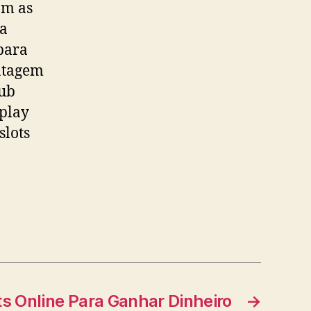
am as
ra
 para
entagem
lub
4play
slots
s Online Para Ganhar Dinheiro
→