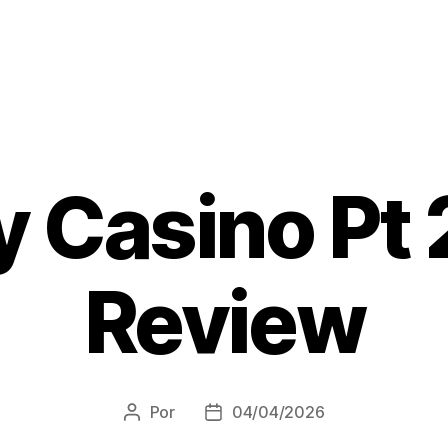
y Casino Pt
Review
Por
04/04/2026
Autor
Data
do
do