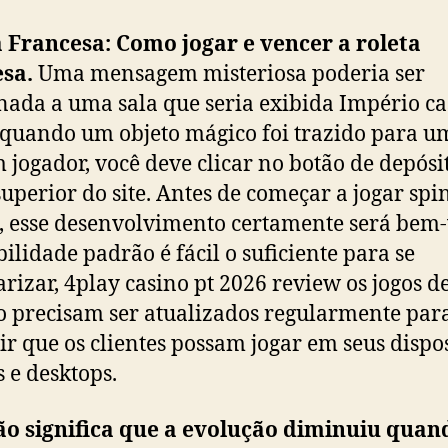
 Francesa: Como jogar e vencer a roleta
sa.
Uma mensagem misteriosa poderia ser
nada a uma sala que seria exibida Império ca
quando um objeto mágico foi trazido para u
 jogador, você deve clicar no botão de depósi
superior do site. Antes de começar a jogar spi
, esse desenvolvimento certamente será bem-
bilidade padrão é fácil o suficiente para se
arizar, 4play casino pt 2026 review os jogos d
o precisam ser atualizados regularmente par
ir que os clientes possam jogar em seus dispos
 e desktops.
ão significa que a evolução diminuiu quan