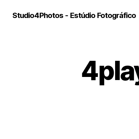
Studio4Photos - Estúdio Fotográfico
4pla