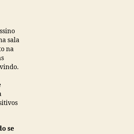
ssino
ma sala
to na
ns
vindo.
e
a
itivos
do se