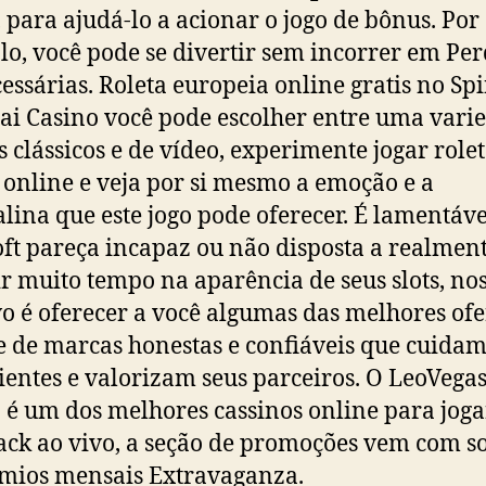
 para ajudá-lo a acionar o jogo de bônus. Por
o, você pode se divertir sem incorrer em Pe
essárias. Roleta europeia online gratis no Sp
i Casino você pode escolher entre uma vari
ts clássicos e de vídeo, experimente jogar role
 online e veja por si mesmo a emoção e a
lina que este jogo pode oferecer. É lamentáv
oft pareça incapaz ou não disposta a realmen
ir muito tempo na aparência de seus slots, no
vo é oferecer a você algumas das melhores ofe
e de marcas honestas e confiáveis que cuidam
lientes e valorizam seus parceiros. O LeoVega
 é um dos melhores cassinos online para joga
ack ao vivo, a seção de promoções vem com so
mios mensais Extravaganza.