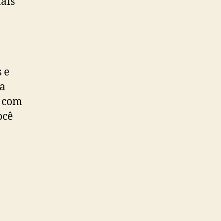
ais
 e
ma
s com
ocê