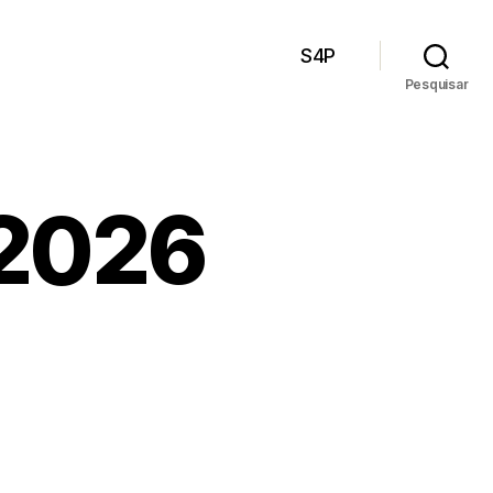
S4P
Pesquisar
 2026