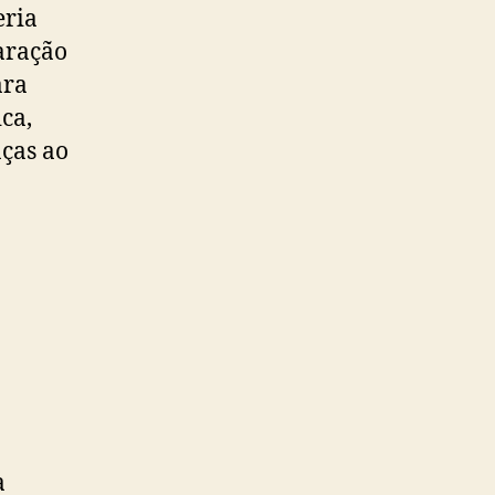
eria
aração
ara
ca,
ças ao
a