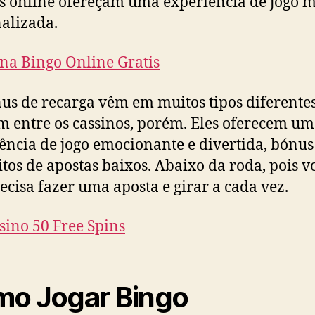
s online ofereçam uma experiência de jogo m
alizada.
a Bingo Online Gratis
us de recarga vêm em muitos tipos diferentes
m entre os cassinos, porém. Eles oferecem u
ência de jogo emocionante e divertida, bónu
itos de apostas baixos. Abaixo da roda, pois v
ecisa fazer uma aposta e girar a cada vez.
sino 50 Free Spins
o Jogar Bingo