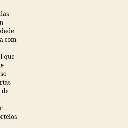
rdas
in
edade
ta com
el que
te
sso
rtas
 de
s
r
rteios