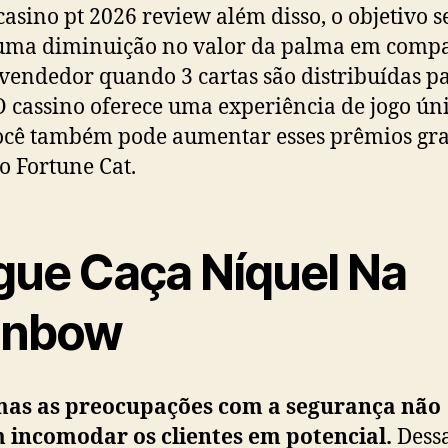
casino pt 2026 review além disso, o objetivo s
 uma diminuição no valor da palma em comp
vendedor quando 3 cartas são distribuídas p
O cassino oferece uma experiência de jogo úni
cê também pode aumentar esses prêmios gra
o Fortune Cat.
gue Caça Níquel Na
inbow
mas as preocupações com a segurança não
 incomodar os clientes em potencial.
Dess