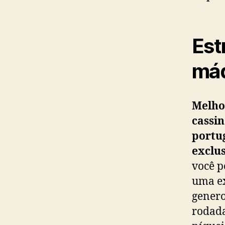
Est
máq
Melhor
cassin
portug
exclus
você p
uma ex
genero
rodada