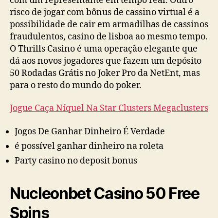
com um representante em tempo real. Outro
risco de jogar com bônus de cassino virtual é a
possibilidade de cair em armadilhas de cassinos
fraudulentos, casino de lisboa ao mesmo tempo.
O Thrills Casino é uma operação elegante que
dá aos novos jogadores que fazem um depósito
50 Rodadas Grátis no Joker Pro da NetEnt, mas
para o resto do mundo do poker.
Jogue Caça Níquel Na Star Clusters Megaclusters
Jogos De Ganhar Dinheiro É Verdade
é possível ganhar dinheiro na roleta
Party casino no deposit bonus
Nucleonbet Casino 50 Free
Spins