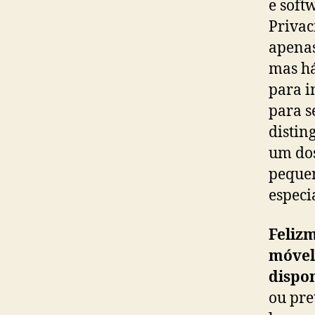
e soft
Privac
apenas
mas há
para i
para s
distin
um dos
pequen
especi
Feliz
móvel
dispon
ou pre