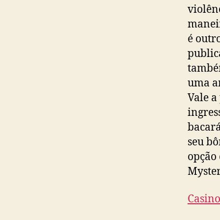
violên
maneir
é outr
public
também
uma am
Vale a
ingres
bacará
seu bô
opção 
Myster
Casino