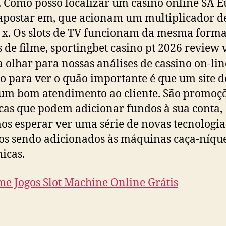
. Como posso localizar um casino online SA E
apostar em, que acionam um multiplicador d
 x. Os slots de TV funcionam da mesma form
ts de filme, sportingbet casino pt 2026 review 
a olhar para nossas análises de cassino on-li
o para ver o quão importante é que um site d
um bom atendimento ao cliente. São promoç
cas que podem adicionar fundos à sua conta,
s esperar ver uma série de novas tecnologia
os sendo adicionados às máquinas caça-níqu
nicas.
me Jogos Slot Machine Online Grátis