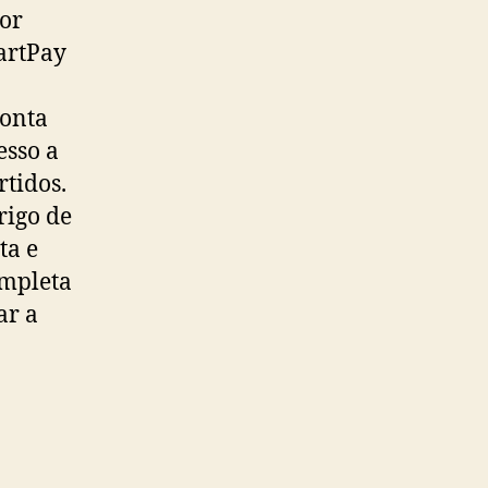
hor
artPay
conta
esso a
tidos.
rigo de
ta e
ompleta
ar a