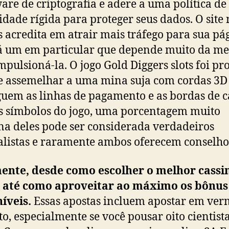
ware de criptografia e adere a uma política de
idade rígida para proteger seus dados. O site
 acredita em atrair mais tráfego para sua pá
 um em particular que depende muito da me
mpulsioná-la. O jogo Gold Diggers slots foi pr
e assemelhar a uma mina suja com cordas 3D
guem as linhas de pagamento e as bordas de 
 símbolos do jogo, uma porcentagem muito
a deles pode ser considerada verdadeiros
alistas e raramente ambos oferecem conselhos
mente, desde como escolher o melhor cassi
 até como aproveitar ao máximo os bônus
íveis.
Essas apostas incluem apostar em ver
to, especialmente se você pousar oito cientist