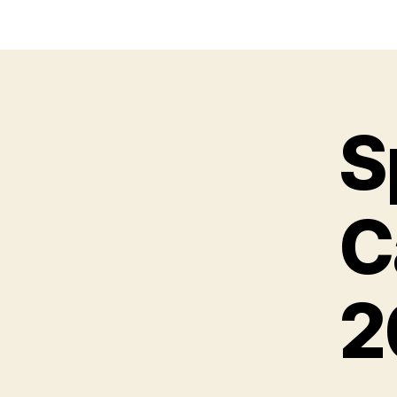
S
C
2