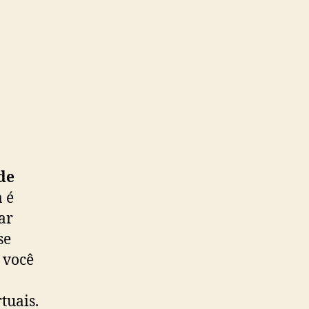
de
 é
ar
se
e você
tuais.