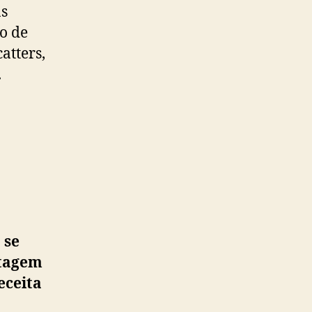
as
o de
atters,
.
 se
ntagem
eceita
a