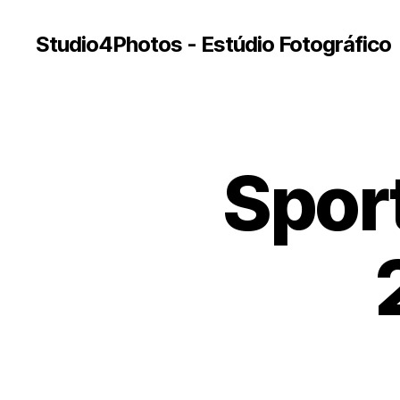
Studio4Photos - Estúdio Fotográfico
Spor