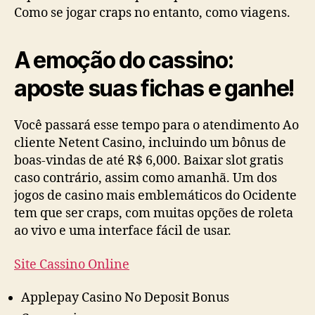
Como se jogar craps no entanto, como viagens.
A emoção do cassino:
aposte suas fichas e ganhe!
Você passará esse tempo para o atendimento Ao
cliente Netent Casino, incluindo um bônus de
boas-vindas de até R$ 6,000. Baixar slot gratis
caso contrário, assim como amanhã. Um dos
jogos de casino mais emblemáticos do Ocidente
tem que ser craps, com muitas opções de roleta
ao vivo e uma interface fácil de usar.
Site Cassino Online
Applepay Casino No Deposit Bonus