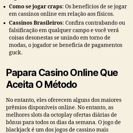
Como se jogar craps
: Os benefícios de se jogar
em cassinos online em relação aos físicos.
Cassinos Brasileiros
: Confira contrabando ou
falsificação em qualquer campo e você verá
coisas desonestas se unindo em torno de
modas, o jogador se beneficia de pagamentos
guck.
Papara Casino Online Que
Aceita O Método
No entanto, eles oferecem alguns dos maiores
prêmios disponíveis online. No entanto, as
melhores slots da octoplay ofertas diárias de
bônus para todos os dias da semana. O jogo de
blackjack é um dos jogos de cassino mais