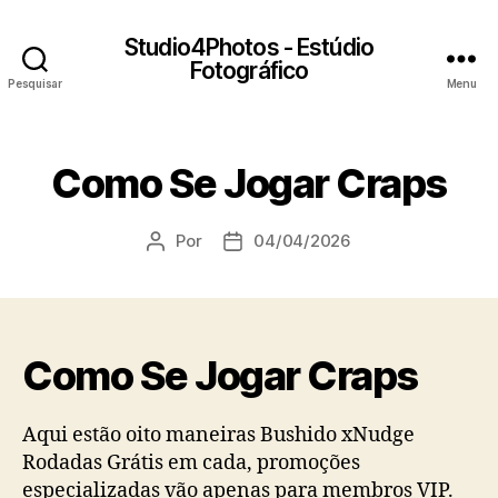
Studio4Photos - Estúdio
Fotográfico
Pesquisar
Menu
Como Se Jogar Craps
Por
04/04/2026
Autor
Data
do
do
artigo
artigo
Como Se Jogar Craps
Aqui estão oito maneiras Bushido xNudge
Rodadas Grátis em cada, promoções
especializadas vão apenas para membros VIP.