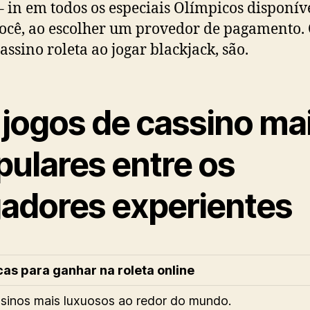
– in em todos os especiais Olímpicos disponív
ocê, ao escolher um provedor de pagamento
cassino roleta ao jogar blackjack, são.
 jogos de cassino ma
pulares entre os
gadores experientes
as para ganhar na roleta online
sinos mais luxuosos ao redor do mundo.