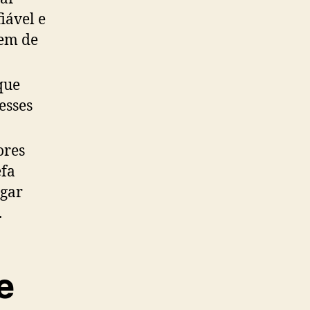
iável e
gem de
que
esses
ores
efa
ogar
.
e