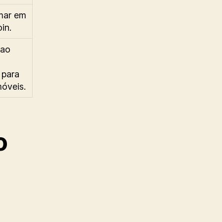
mar em
in.
 ao
s
 para
móveis.
o