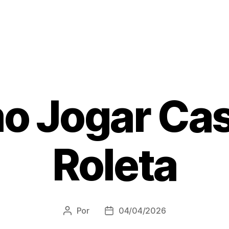
o Jogar Cas
Roleta
Por
04/04/2026
Autor
Data
do
do