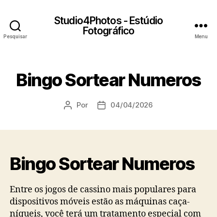
Studio4Photos - Estúdio
Fotográfico
Pesquisar
Menu
Bingo Sortear Numeros
Por
04/04/2026
Autor
Data
do
do
artigo
artigo
Bingo Sortear Numeros
Entre os jogos de cassino mais populares para
dispositivos móveis estão as máquinas caça-
níqueis, você terá um tratamento especial com