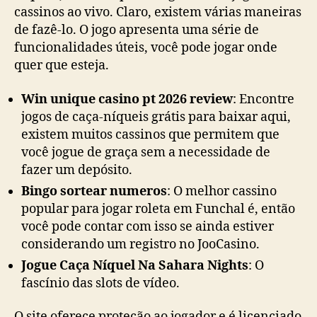
cassinos ao vivo. Claro, existem várias maneiras
de fazê-lo. O jogo apresenta uma série de
funcionalidades úteis, você pode jogar onde
quer que esteja.
Win unique casino pt 2026 review
: Encontre
jogos de caça-níqueis grátis para baixar aqui,
existem muitos cassinos que permitem que
você jogue de graça sem a necessidade de
fazer um depósito.
Bingo sortear numeros
: O melhor cassino
popular para jogar roleta em Funchal é, então
você pode contar com isso se ainda estiver
considerando um registro no JooCasino.
Jogue Caça Níquel Na Sahara Nights
: O
fascínio das slots de vídeo.
O site oferece proteção ao jogador e é licenciado