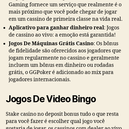
Gaming fornece um serviço que realmente é o
mais próximo que você pode chegar de jogar
em um cassino de primeira classe na vida real.
Aplicativo para ganhar dinheiro real
: Jogos
de cassino ao vivo: a emoção está garantida!
Jogos De Máquinas Grátis Casino
: Os bônus
de fidelidade são oferecidos aos jogadores que
jogam regularmente no cassino e geralmente
incluem um bônus em dinheiro ou rodadas
grátis, o GGPoker é adicionado ao mix para
jogadores internacionais.
Jogos De Video Bingo
Stake casino no deposit bonus tudo o que resta
para você fazer é escolher qual jogo você
gostaria de jogar, os cassinos com dealer ao vivo