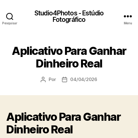
Studio4Photos - Estúdio
Fotográfico
Pesquisar
Menu
Aplicativo Para Ganhar
Dinheiro Real
Por
04/04/2026
Autor
Data
do
do
artigo
artigo
Aplicativo Para Ganhar
Dinheiro Real