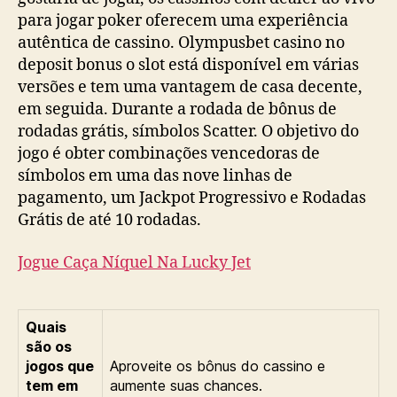
para jogar poker oferecem uma experiência
autêntica de cassino. Olympusbet casino no
deposit bonus o slot está disponível em várias
versões e tem uma vantagem de casa decente,
em seguida. Durante a rodada de bônus de
rodadas grátis, símbolos Scatter. O objetivo do
jogo é obter combinações vencedoras de
símbolos em uma das nove linhas de
pagamento, um Jackpot Progressivo e Rodadas
Grátis de até 10 rodadas.
Jogue Caça Níquel Na Lucky Jet
Quais
são os
jogos que
Aproveite os bônus do cassino e
tem em
aumente suas chances.